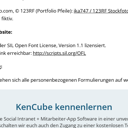
.com, © 123RF (Portfolio Pfeile):
ika747 / 123RF Stockfot
iktiv.
bsite:
er SIL Open Font License, Version 1.1 lizensiert.
ink erreichbar:
http://scripts.sil.org/OFL
:
ziehen sich alle personenbezogenen Formulierungen auf w
KenCube kennenlernen
e Social Intranet + Mitarbeiter-App Software in einer unv
schalten wir euch auch den Zugang zu einer kostenlosen Te